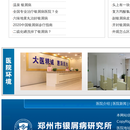
·
温泉 银屑病
·
头上有一块
·
全国专业治疗银屑病医院？全
·
复方丙酸氯
·
六味地黄丸治好银屑病
·
副银屑病皮
·
2020中国银屑病诊疗指南
·
开封银屑病
·
二硫化硒洗掉了银屑病？
·
外观怎么区
医院介绍
|
医院新闻
|
本网站
CopyRi
医院地