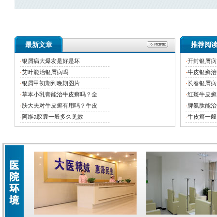
最新文章
推荐阅
·
银屑病大爆发是好是坏
·
开封银屑病
·
艾叶能治银屑病吗
·
牛皮银癣治
·
银屑甲初期到晚期图片
·
长春银屑病
·
草本小乳膏能治牛皮癣吗？全
·
红斑牛皮癣
·
肤大夫对牛皮癣有用吗？牛皮
·
脾氨肽能治
·
阿维a胶囊一般多久见效
·
牛皮癣一般