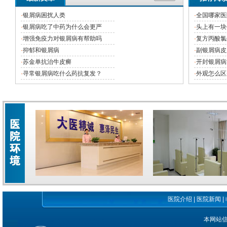
·
银屑病困扰人类
·
全国哪家医
·
银屑病吃了中药为什么会更严
·
头上有一块
·
增强免疫力对银屑病有帮助吗
·
复方丙酸氯
·
抑郁和银屑病
·
副银屑病皮
·
苏金单抗治牛皮癣
·
开封银屑病
·
寻常银屑病吃什么药抗复发？
·
外观怎么区
医院介绍
|
医院新闻
|
本网站