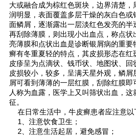
大或融合成为棕红色斑块，边界清楚，
润明显，表面覆盖多层干燥的灰白色或
面鳞屑，逐渐露出一层淡红色发亮的半
再刮除薄膜，则出现小出血点，称点状
亮薄膜和点状出血是诊断银屑病的重要
癣有冬重夏轻的特点，其皮损形态在红
皮疹呈为点滴状、钱币状、地图状、回
皮损较小，较多，呈满天星外观，鳞屑
屑可看到薄薄的一层红膜，刮除红膜即
人称为血露，医学上又叫筛状出血，这
征。
在日常生活中，牛皮癣患者应注意以
1、注意饮食卫生；
2、注意生活起居，避免感冒；